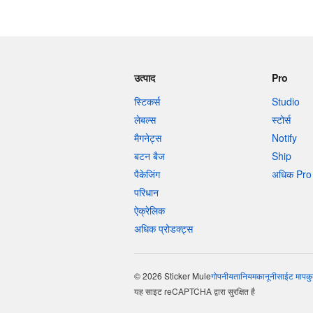
उत्पाद
Pro
स्टिकर्स
Studio
लेबल्स
स्टोर्स
मैगनेट्स
Notify
बटन बैज
Ship
पैकेजिंग
अधिक Pro 
परिधान
ऐक्रेलिक
अधिक प्रोडक्ट्स
© 2026 Sticker Mule
गोपनीयता
नियम
कानूनी
साईट माप
कु
यह साइट reCAPTCHA द्वारा सुरक्षित है