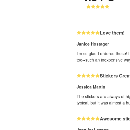
Love them!
Janice Hostager
I'm so glad I ordered these! 
too--such an inexpensive wa
Stickers Grea
Jessica Martin
The stickers are always of hi
typical, but it was almost a h
Awesome sti
Jennifer Lawton