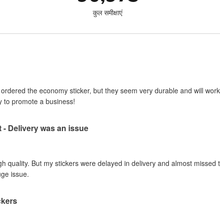
कुल समीक्षाएं
I ordered the economy sticker, but they seem very durable and will work 
y to promote a business!
t - Delivery was an issue
gh quality. But my stickers were delayed in delivery and almost missed t
uge issue.
ckers