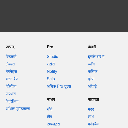
उत्पाद
Pro
कंपनी
स्टिकर्स
Studio
इसके बारे में
लेबल्स
स्टोर्स
ब्लॉग
मैगनेट्स
Notify
करियर
बटन बैज
Ship
प्रेस
पैकेजिंग
अधिक Pro टूल्स
आँकड़े
परिधान
साधन
सहायता
ऐक्रेलिक
अधिक प्रोडक्ट्स
सौदे
मदद
टीम
लाभ
टेम्पलेट्स
फीडबैक