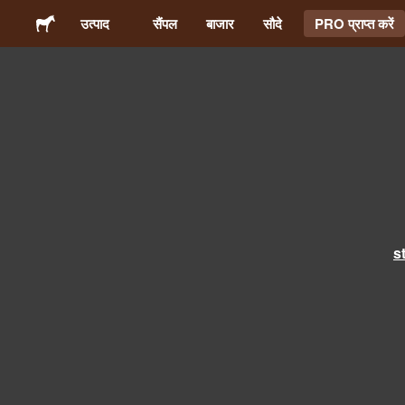
उत्पाद
सैंपल
बाजार
सौदे
PRO प्राप्त करें
स्टिकर्स
लेबल्स
मैगनेट्स
बटन बैज
s
पैकेजिंग
परिधान
ऐक्रेलिक