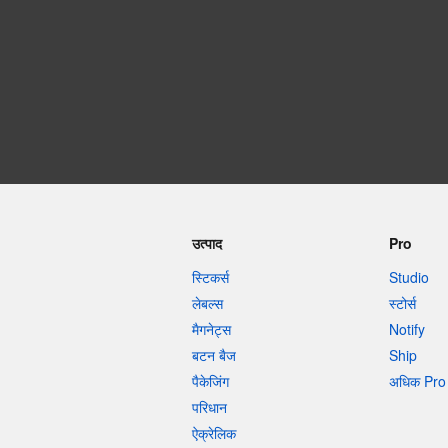
अधिक प्रोडक्ट्स
सैंपल
उत्पाद
Pro
स्टिकर्स
Studio
लेबल्स
स्टोर्स
मैगनेट्स
Notify
बटन बैज
Ship
पैकेजिंग
अधिक Pro 
परिधान
ऐक्रेलिक