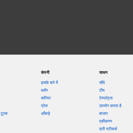
कंपनी
साधन
इसके बारे में
सौदे
ब्लॉग
टीम
करियर
टेम्पलेट्स
प्रेस
उपयोग करता है
टूल्स
आँकड़े
बाजार
एकीकरण
फ्री स्टीकर्स