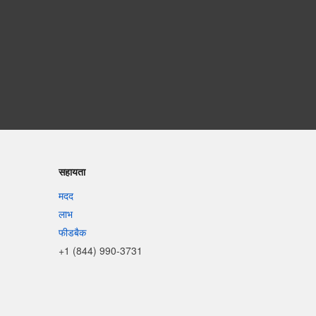
सहायता
मदद
लाभ
फीडबैक
+1 (844) 990-3731