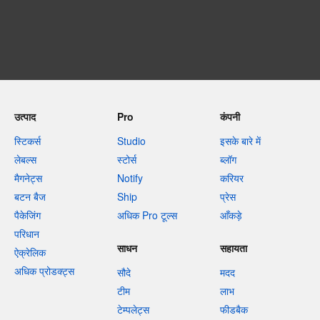
उत्पाद
Pro
कंपनी
स्टिकर्स
Studio
इसके बारे में
लेबल्स
स्टोर्स
ब्लॉग
मैगनेट्स
Notify
करियर
बटन बैज
Ship
प्रेस
पैकेजिंग
अधिक Pro टूल्स
आँकड़े
परिधान
साधन
सहायता
ऐक्रेलिक
अधिक प्रोडक्ट्स
सौदे
मदद
टीम
लाभ
टेम्पलेट्स
फीडबैक