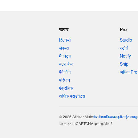
उत्पाद
Pro
स्टिकर्स
Studio
लेबल्स
स्टोर्स
मैगनेट्स
Notify
बटन बैज
Ship
पैकेजिंग
अधिक Pro 
परिधान
ऐक्रेलिक
अधिक प्रोडक्ट्स
© 2026 Sticker Mule
गोपनीयता
नियम
कानूनी
साईट माप
कु
यह साइट reCAPTCHA द्वारा सुरक्षित है