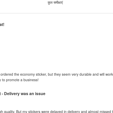
कुल समीक्षाएं
at!
I ordered the economy sticker, but they seem very durable and will work 
y to promote a business!
t - Delivery was an issue
gh quality. But my stickers were delayed in delivery and almost missed t