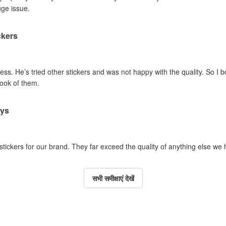
uge issue.
ckers
ss. He’s tried other stickers and was not happy with the quality. So I 
look of them.
ays
 stickers for our brand. They far exceed the quality of anything else we
सभी समीक्षाएं देखें