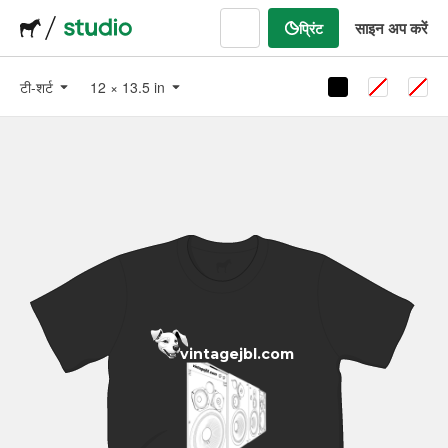
साइन अप करें
प्रिंट
टी-शर्ट
12
×
13.5
in
vintagejbl.com