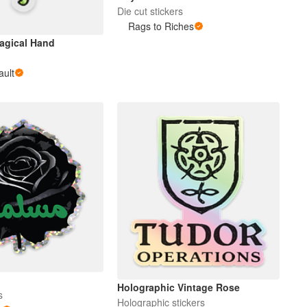
Die cut stickers
Rags to Riches
agical Hand
s
ault
Holographic Vintage Rose
s
Holographic stickers