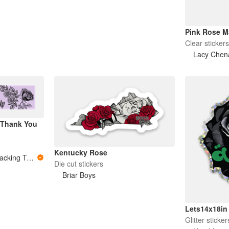
Pink Rose M
Clear sticker
Lacy Chen
 Thank You
Kentucky Rose
Fox and Rose Ink - Packing Tape
Die cut stickers
Briar Boys
Lets14x18in
Glitter sticker