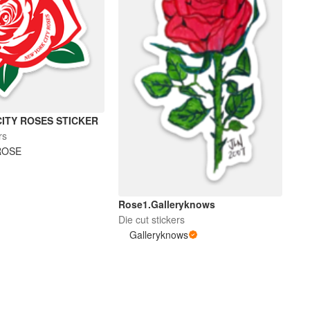
ITY ROSES STICKER
rs
ROSE
Rose1.Galleryknows
Die cut stickers
Galleryknows