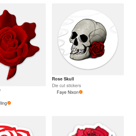
Rose Skull
Die cut stickers
e
Faye Nixon
ling