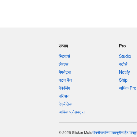
उत्पाद
Pro
स्टिकर्स
Studio
लेबल्स
स्टोर्स
मैगनेट्स
Notify
बटन बैज
Ship
पैकेजिंग
अधिक Pro 
परिधान
ऐक्रेलिक
अधिक प्रोडक्ट्स
© 2026 Sticker Mule
गोपनीयता
नियम
कानूनी
साईट माप
कु