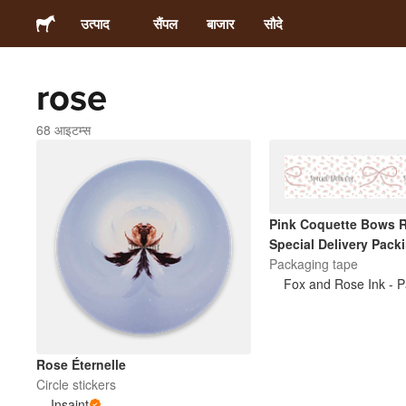
उत्पाद
सैंपल
बाजार
सौदे
rose
स्टिकर्स
68 आइटम्स
लेबल्स
मैगनेट्स
Pink Coquette Bows 
Special Delivery Pack
बटन बैज
Packaging tape
पैकेजिंग
परिधान
Rose Éternelle
Circle stickers
Insaint
ऐक्रेलिक