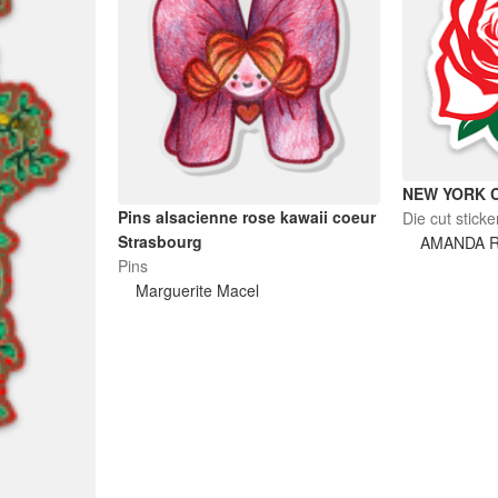
NEW YORK C
Pins alsacienne rose kawaii coeur
Die cut sticke
Strasbourg
AMANDA 
Pins
Marguerite Macel