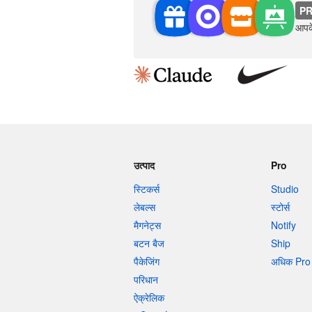
P
आपके
उत्पाद
Pro
स्टिकर्स
Studio
लेबल्स
स्टोर्स
मैगनेट्स
Notify
बटन बैज
Ship
पैकेजिंग
अधिक Pro 
परिधान
ऐक्रेलिक