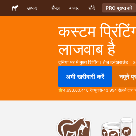
उत्पाद
सैंपल
बाजार
सौदे
PRO प्राप्त करें
कस्टम प्रिंटि
स्टिकर्स
लाजवाब है
लेबल्स
दुनिया भर में मुफ़्त शिपिंग। तेज़ टर्नअराउंड
मैगनेट्स
अभी खरीदारी करें
नमूने प्र
बटन बैज
4.69
3,60,418 रीव्यूज
से
•
43,994 सेलर्स
द्वारा
पैकेजिंग
परिधान
ऐक्रेलिक