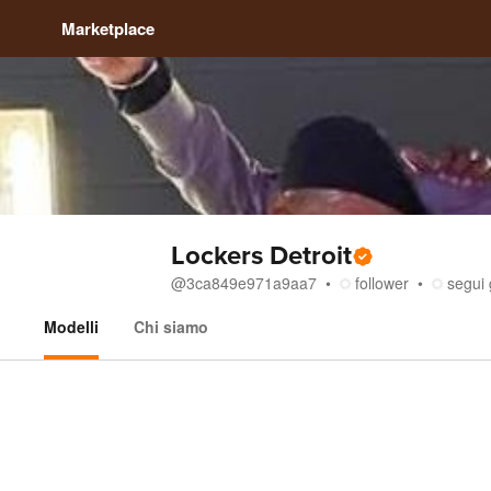
Marketplace
Lockers Detroit
@
3ca849e971a9aa7
follower
segui 
Modelli
Chi siamo
Modelli