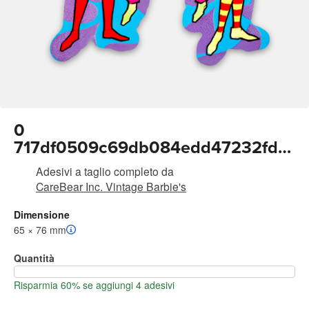
0
717df0509c69db084edd47232fd4
512d
Adesivi a taglio completo
da
CareBear Inc. Vintage Barbie's
Dimensione
65 × 76 mm
Quantità
Risparmia 60% se aggiungi 4 adesivi