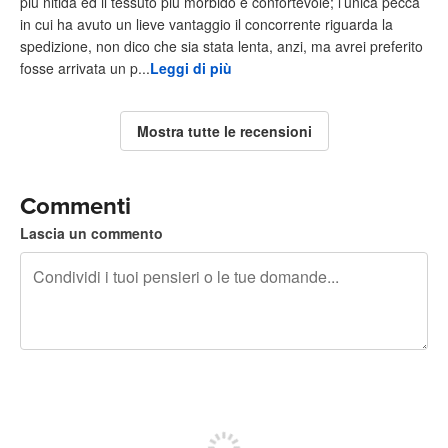
più nitida ed il tessuto più morbido e confortevole; l’unica pecca
in cui ha avuto un lieve vantaggio il concorrente riguarda la
spedizione, non dico che sia stata lenta, anzi, ma avrei preferito
fosse arrivata un p...
Leggi di più
Mostra tutte le recensioni
Commenti
Lascia un commento
240 caratteri rimasti
Iscriviti per pubblicare