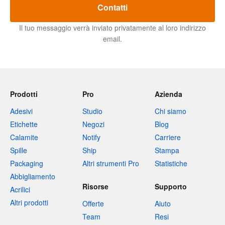
Contatti
Il tuo messaggio verrà inviato privatamente al loro indirizzo
email.
Prodotti
Pro
Azienda
Adesivi
Studio
Chi siamo
Etichette
Negozi
Blog
Calamite
Notify
Carriere
Spille
Ship
Stampa
Packaging
Altri strumenti Pro
Statistiche
Abbigliamento
Risorse
Supporto
Acrilici
Altri prodotti
Offerte
Aiuto
Team
Resi