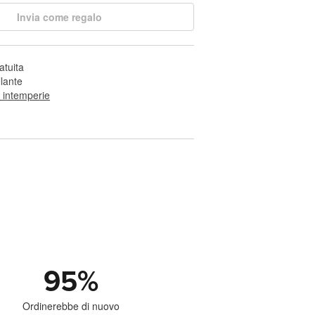
Invia come regalo
atuita
llante
e intemperie
95
%
Ordinerebbe di nuovo