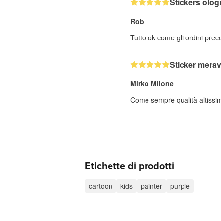
Stickers ologr
Rob
Tutto ok come gli ordini prec
Sticker merav
Mirko Milone
Come sempre qualità altissi
Etichette di prodotti
cartoon
kids
painter
purple