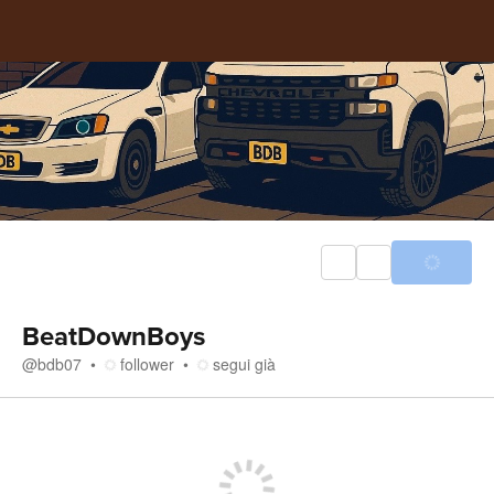
BeatDownBoys
@
bdb07
follower
segui già
Negozio