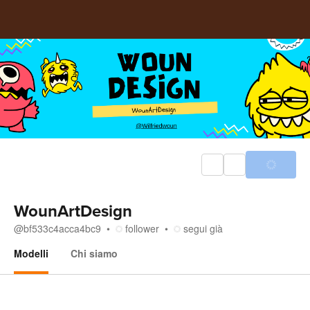
WounArtDesign
@
bf533c4acca4bc9
follower
segui già
Modelli
Chi siamo
Modelli