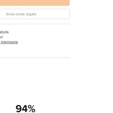
Invia come regalo
atuita
ri
e intemperie
94
%