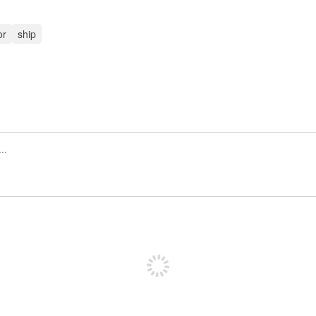
or
ship
Iscriviti per pubblicare