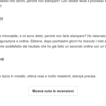
adesivi che cerchi, perché non stamparli? Con Sticker Mule il processo è
!!
!!
introvabile, e mi sono detto: perché non farlo stampare? Ho visionato 
nfigurazione e ordine. Ebbene, dopo pochissimi giorni ho ricevuto i miei 
e soddisfatto dal risultato che ho già fatto un secondo ordine con un 
nti
le tazze in metallo, ottima resa e molto resistenti, stampa precisa.
Mostra tutte le recensioni