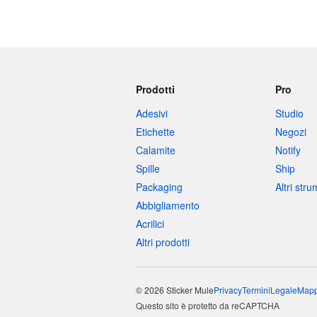
Prodotti
Pro
Adesivi
Studio
Etichette
Negozi
Calamite
Notify
Spille
Ship
Packaging
Altri str
Abbigliamento
Acrilici
Altri prodotti
© 2026 Sticker Mule
Privacy
Termini
Legale
Mapp
Questo sito è protetto da reCAPTCHA