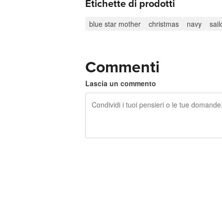
Etichette di prodotti
blue star mother
christmas
navy
sail
Commenti
Lascia un commento
240 caratteri rimasti