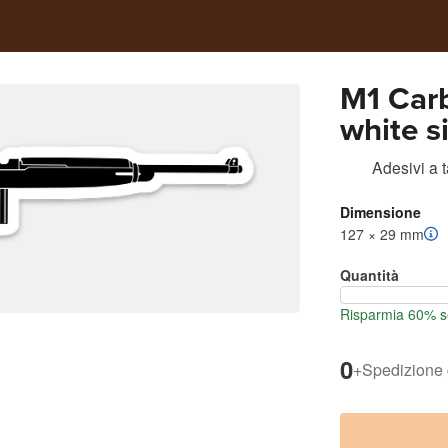
M1 Carb
white s
Adesivi a 
Dimensione
127 × 29 mm
Quantità
Risparmia 60% se
0
+
Spedizione 