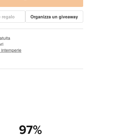
 regalo
Organizza un giveaway
atuita
ri
e intemperie
97
%