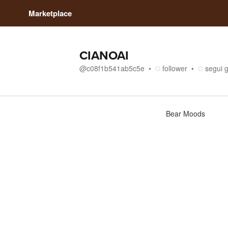
Marketplace
CIANOAI
@
c08f1b541ab5c5e
follower
segui g
Chi siamo
Bear Moods