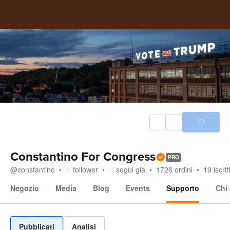
Constantino For Congress
PRO
@
constantino
follower
segui già
1726
ordini
19
iscritt
Negozio
Media
Blog
Events
Supporto
Chi
Supporto
Pubblicati
Analisi