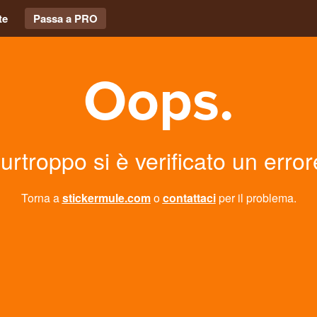
te
Passa a PRO
Oops.
urtroppo si è verificato un error
Torna a
stickermule.com
o
contattaci
per il problema.