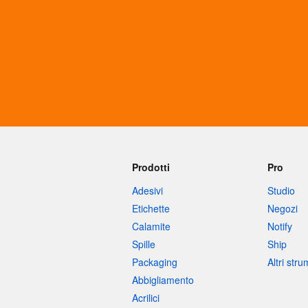
Altri prodotti
Campioni
Prodotti
Pro
Adesivi
Studio
Etichette
Negozi
Calamite
Notify
Spille
Ship
Packaging
Altri str
Abbigliamento
Acrilici