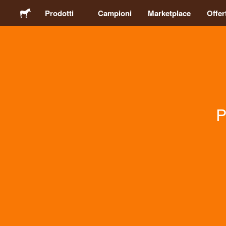
Prodotti
Campioni
Marketplace
Offer
Adesivi
Etichette
P
Calamite
Spille
Packaging
Abbigliamento
Acrilici