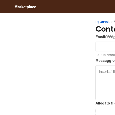
Marketplace
mjtervet
Conta
Email
Obblig
La tua email
Messaggio
Allegato fil