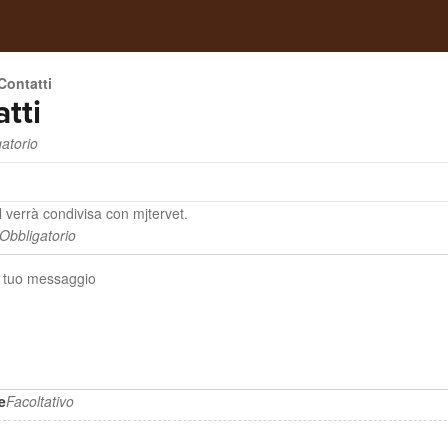
Contatti
tti
atorio
 verrà condivisa con mjtervet.
Obbligatorio
e
Facoltativo