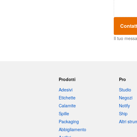
Contatt
Il tuo messa
Prodotti
Pro
Adesivi
Studio
Etichette
Negozi
Calamite
Notify
Spille
Ship
Packaging
Altri str
Abbigliamento