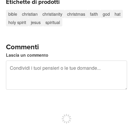
Etichette di prodotti
bible
christian
christianity
christmas
faith
god
hat
holy spirit
jesus
spiritual
Commenti
Lascia un commento
240 caratteri rimasti
Iscriviti per pubblicare