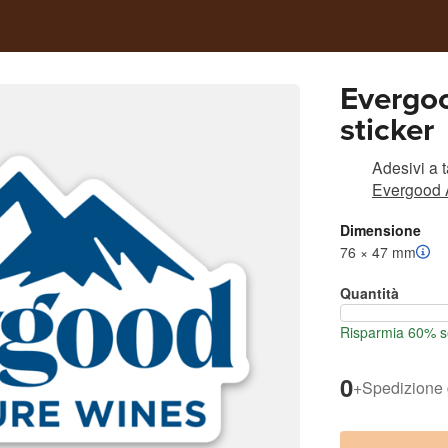
Evergoo
sticker
Adesivi a 
Evergood 
Dimensione
76 × 47 mm
Quantità
Risparmia 60% se
0
+
Spedizione 