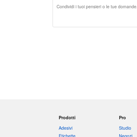
240 caratteri rimasti
Prodotti
Pro
Adesivi
Studio
Etichette
Negozi