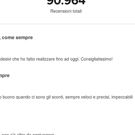
90.964
Recensioni totali
o, come sempre
adesivi che ho fatto realizzare fino ad oggi. Consigliatissimo!
mpre
zo buono quando ci sono gli sconti, sempre veloci e precisi, impeccabili
 non c’è altro da aggiungere.