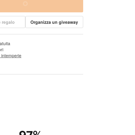
 regalo
Organizza un giveaway
atuita
ri
e intemperie