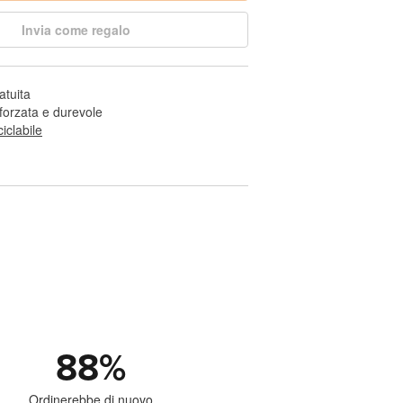
Invia come regalo
atuita
nforzata e durevole
ciclabile
88
%
Ordinerebbe di nuovo