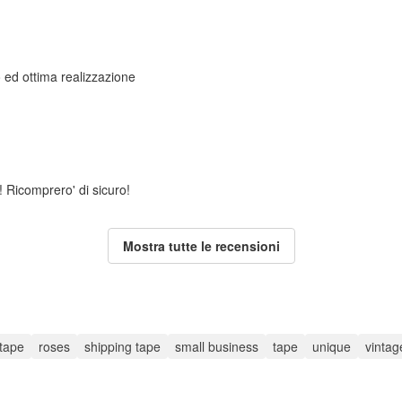
ed ottima realizzazione
! Ricomprero' di sicuro!
Mostra tutte le recensioni
tape
roses
shipping tape
small business
tape
unique
vintag