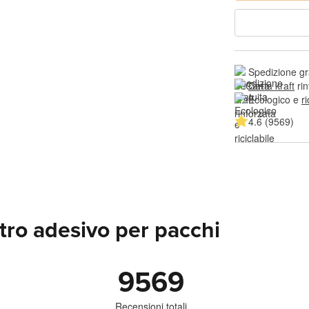
Spedizione gr
Carta kraft
 ri
Ecologico e 
ri
4.6 (9569)
tro adesivo per pacchi
9569
Recensioni totali