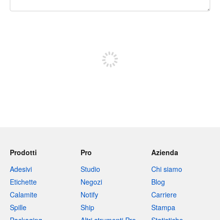
240 caratteri rimasti
Iscriviti per pubblicare
Prodotti
Pro
Azienda
Adesivi
Studio
Chi siamo
Etichette
Negozi
Blog
Calamite
Notify
Carriere
Spille
Ship
Stampa