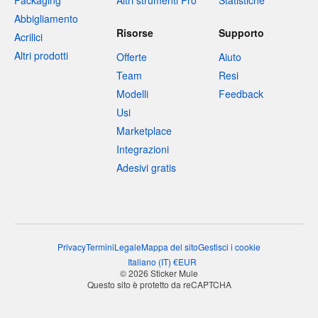
Packaging
Altri strumenti Pro
Statistiche
Abbigliamento
Risorse
Supporto
Acrilici
Altri prodotti
Offerte
Aiuto
Team
Resi
Modelli
Feedback
Usi
Marketplace
Integrazioni
Adesivi gratis
Privacy
Termini
Legale
Mappa del sito
Gestisci i cookie
Italiano
(
IT
)
€
EUR
© 2026 Sticker Mule
Questo sito è protetto da reCAPTCHA