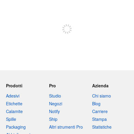
240 caratteri rimasti
Iscriviti per pubblicare
Prodotti
Pro
Azienda
Adesivi
Studio
Chi siamo
Etichette
Negozi
Blog
Calamite
Notify
Carriere
Spille
Ship
Stampa
Packaging
Altri strumenti Pro
Statistiche