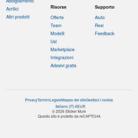
Abbigliamento
Risorse
Supporto
Acrilici
Altri prodotti
Offerte
Aiuto
Team
Resi
Modelli
Feedback
Usi
Marketplace
Integrazioni
Adesivi gratis
Privacy
Termini
Legale
Mappa del sito
Gestisci i cookie
Italiano
(
IT
)
€
EUR
© 2026 Sticker Mule
Questo sito è protetto da reCAPTCHA