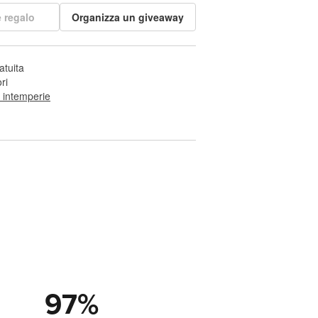
 regalo
Organizza un giveaway
atuita
ri
e intemperie
97
%