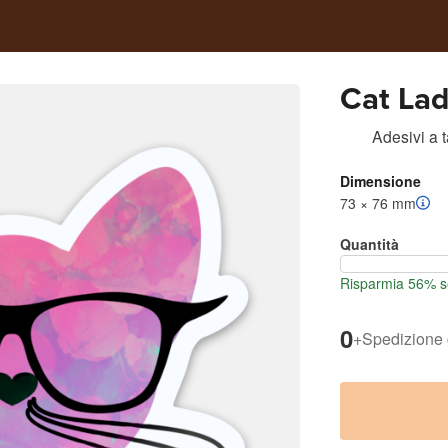
Cat La
Adesivi a 
Dimensione
73 × 76 mm
Quantità
Risparmia 56% se
0
+
Spedizione 