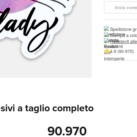
Invia come
Spedizione gr
Stampa a colo
Resistenti all
4.9 (90.970)
sivi a taglio completo
90.970