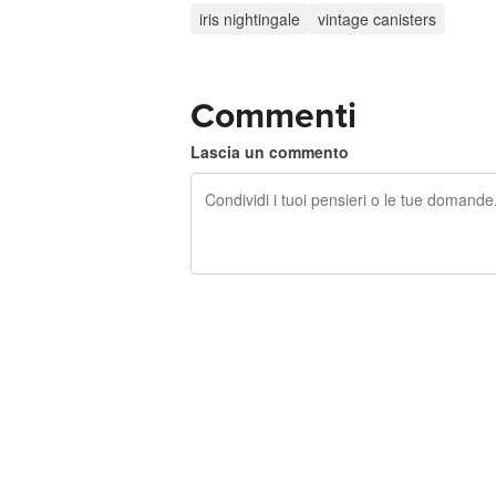
iris nightingale
vintage canisters
Commenti
Lascia un commento
240 caratteri rimasti