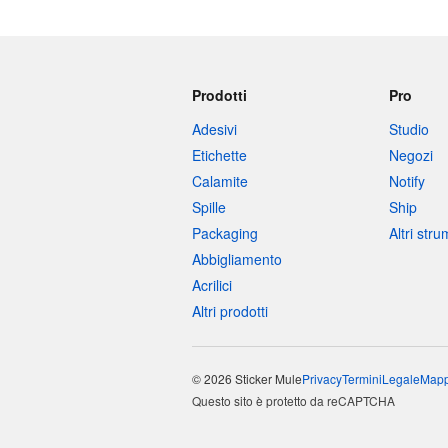
Prodotti
Pro
Adesivi
Studio
Etichette
Negozi
Calamite
Notify
Spille
Ship
Packaging
Altri str
Abbigliamento
Acrilici
Altri prodotti
© 2026 Sticker Mule
Privacy
Termini
Legale
Mapp
Questo sito è protetto da reCAPTCHA