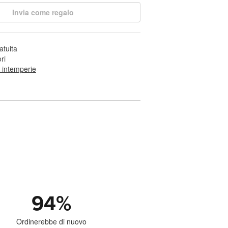
Invia come regalo
atuita
ri
e intemperie
94
%
Ordinerebbe di nuovo