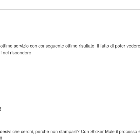
timo servizio con conseguente ottimo risultato. Il fatto di poter ved
mi nel rispondere
!
adesivi che cerchi, perché non stamparli? Con Sticker Mule il processo è
!!