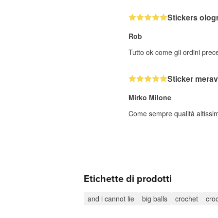
Stickers ologr
Rob
Tutto ok come gli ordini prec
Sticker merav
Mirko Milone
Come sempre qualità altissi
Etichette di prodotti
and i cannot lie
big balls
crochet
cro