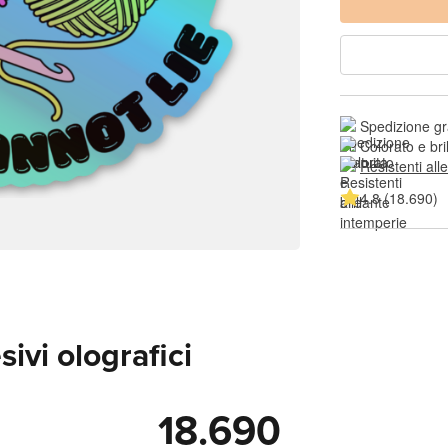
Spedizione gr
Colorato e bri
Resistenti all
4.8 (18.690)
ivi olografici
18.690