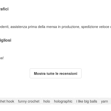
afici
edenti, assistenza prima della mensa in produzione, spedizione veloce c
igliosi
ma!
Mostra tutte le recensioni
chet hook
funny crochet
holo
holographic
i like big balls
yarn