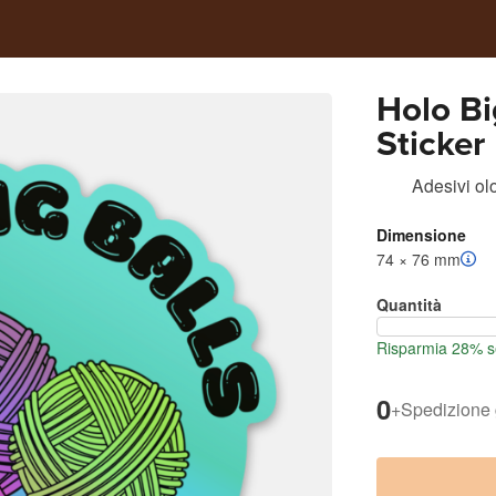
Holo Bi
Sticker
Adesivi olo
Dimensione
74 × 76 mm
Quantità
Risparmia 28% se
0
+
Spedizione 