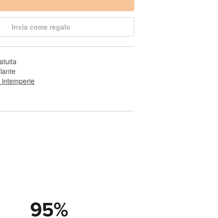
Invia come regalo
atuita
llante
e intemperie
95
%