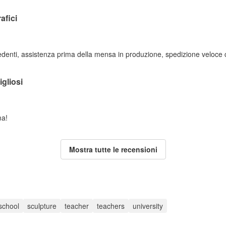
afici
edenti, assistenza prima della mensa in produzione, spedizione veloce c
igliosi
ma!
Mostra tutte le recensioni
school
sculpture
teacher
teachers
university