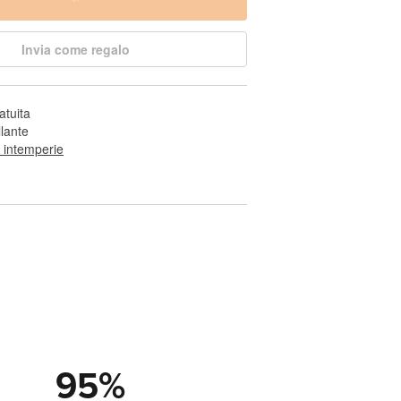
Invia come regalo
atuita
llante
e intemperie
95
%