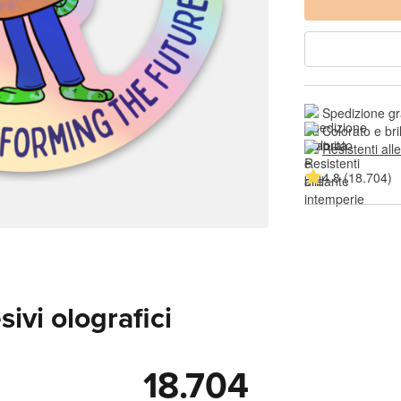
Spedizione gr
Colorato e bri
Resistenti all
4.8 (18.704)
ivi olografici
18.704