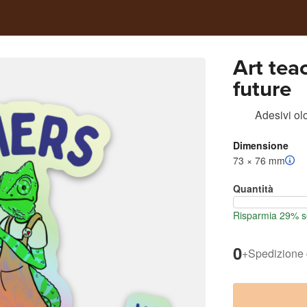
Art tea
future
Adesivi olo
Dimensione
73 × 76 mm
Quantità
Risparmia 29% se
0
+
Spedizione 