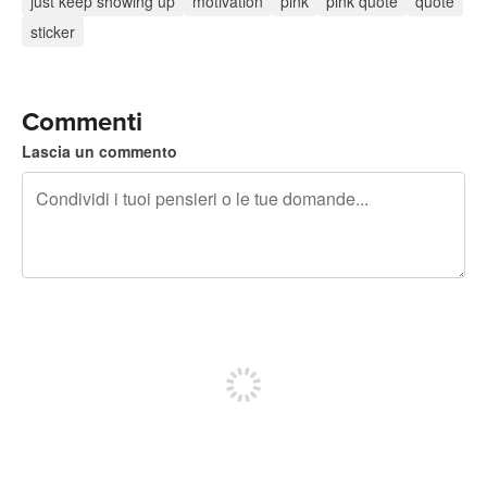
just keep showing up
motivation
pink
pink quote
quote
sticker
Commenti
Lascia un commento
240 caratteri rimasti
Iscriviti per pubblicare