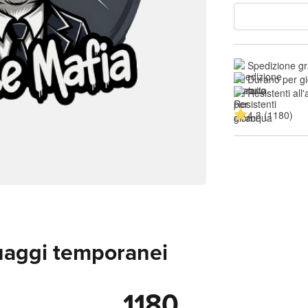
Spedizione gr
Durano per gi
Resistenti all
4.3 (1180)
uaggi temporanei
1180