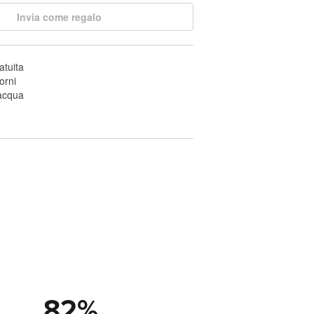
Invia come regalo
atuita
orni
'acqua
82
%