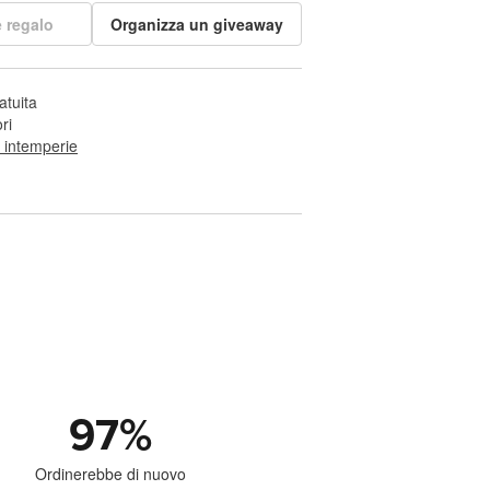
 regalo
Organizza un giveaway
atuita
ri
e intemperie
97
%
Ordinerebbe di nuovo