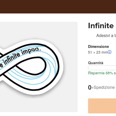
Infinit
Adesivi a 
Dimensione
51 × 23 mm
Quantità
Risparmia 68% se
0
+
Spedizione 