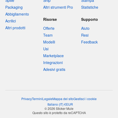
Spille
Ship
Stampa
Packaging
Altri strumenti Pro
Statistiche
Abbigliamento
Risorse
Supporto
Acrilici
Altri prodotti
Offerte
Aiuto
Team
Resi
Modelli
Feedback
Usi
Marketplace
Integrazioni
Adesivi gratis
Privacy
Termini
Legale
Mappa del sito
Gestisci i cookie
Italiano
(
IT
)
€
EUR
© 2026 Sticker Mule
Questo sito è protetto da reCAPTCHA