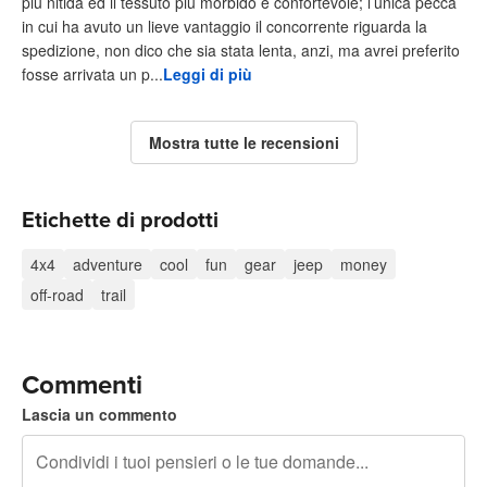
più nitida ed il tessuto più morbido e confortevole; l’unica pecca
in cui ha avuto un lieve vantaggio il concorrente riguarda la
spedizione, non dico che sia stata lenta, anzi, ma avrei preferito
fosse arrivata un p...
Leggi di più
Mostra tutte le recensioni
Etichette di prodotti
4x4
adventure
cool
fun
gear
jeep
money
off-road
trail
Commenti
Lascia un commento