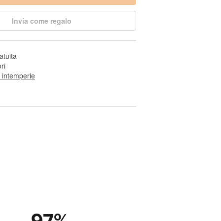
Invia come regalo
atuita
ri
e intemperie