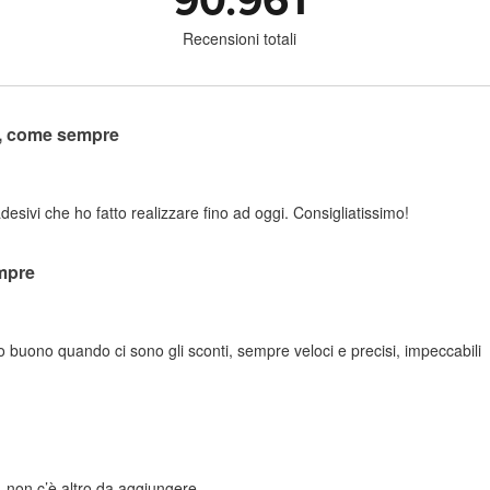
90.961
Recensioni totali
o, come sempre
adesivi che ho fatto realizzare fino ad oggi. Consigliatissimo!
mpre
zo buono quando ci sono gli sconti, sempre veloci e precisi, impeccabili
 non c’è altro da aggiungere.