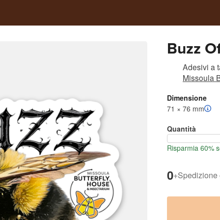
Buzz Of
Adesivi a 
Missoula B
Dimensione
71 × 76 mm
Quantità
Risparmia 60% se
0
+
Spedizione 