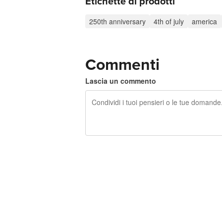
Etichette di prodotti
250th anniversary
4th of july
america
Commenti
Lascia un commento
240 caratteri rimasti