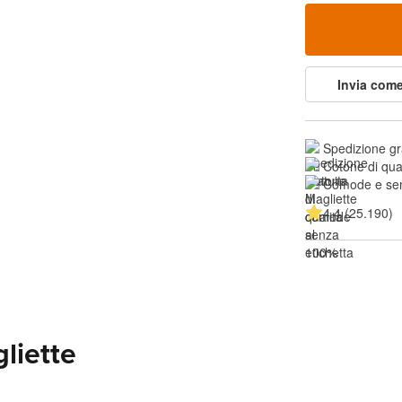
Invia come
Spedizione gr
Cotone di qua
Comode e sen
4.4 (25.190)
liette