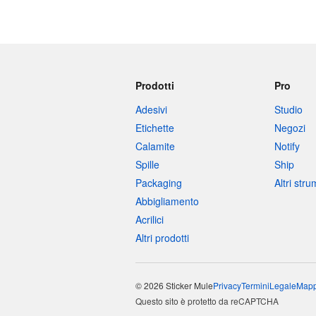
Prodotti
Pro
Adesivi
Studio
Etichette
Negozi
Calamite
Notify
Spille
Ship
Packaging
Altri str
Abbigliamento
Acrilici
Altri prodotti
© 2026 Sticker Mule
Privacy
Termini
Legale
Mapp
Questo sito è protetto da reCAPTCHA