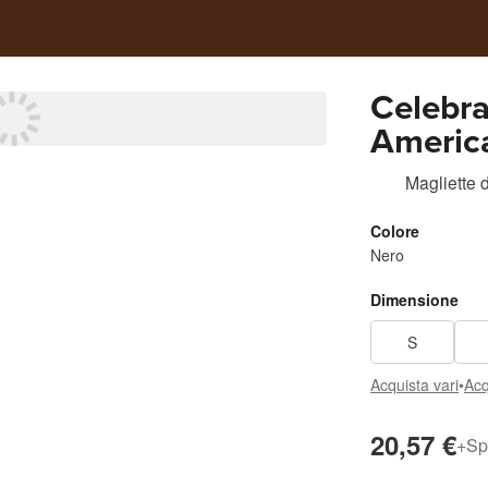
Celebra
America
Magliette
Colore
Nero
Dimensione
S
Acquista vari
•
Acq
20,57 €
+
Sp