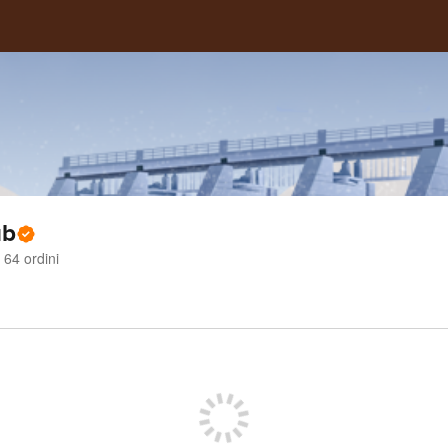
ub
64
ordini