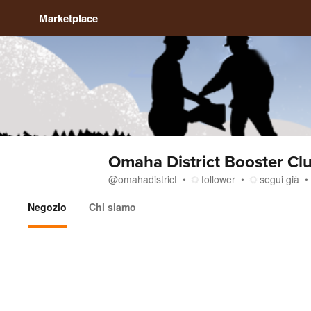
Marketplace
Omaha District Booster Cl
@
omahadistrict
follower
segui già
Negozio
Chi siamo
Negozio