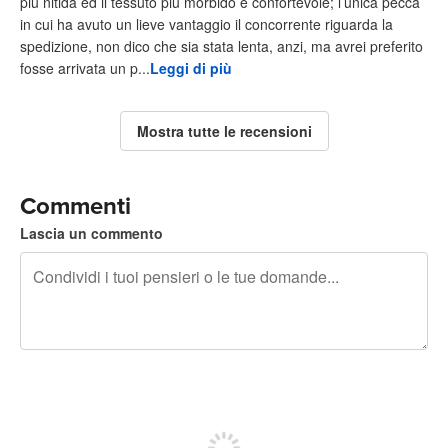
più nitida ed il tessuto più morbido e confortevole; l’unica pecca
in cui ha avuto un lieve vantaggio il concorrente riguarda la
spedizione, non dico che sia stata lenta, anzi, ma avrei preferito
fosse arrivata un p...
Leggi di più
Mostra tutte le recensioni
Commenti
Lascia un commento
240 caratteri rimasti
Iscriviti per pubblicare