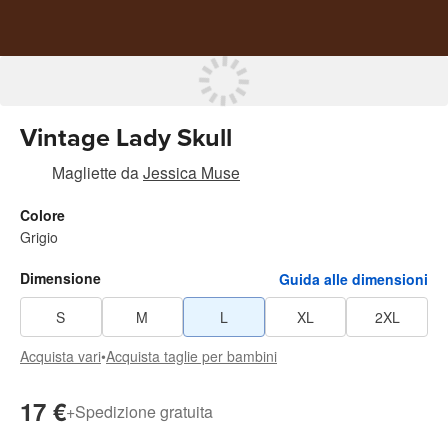
Vintage Lady Skull
Magliette
da
Jessica Muse
Colore
Grigio
Dimensione
Guida alle dimensioni
S
M
L
XL
2XL
Acquista vari
•
Acquista taglie per bambini
17 €
+
Spedizione gratuita