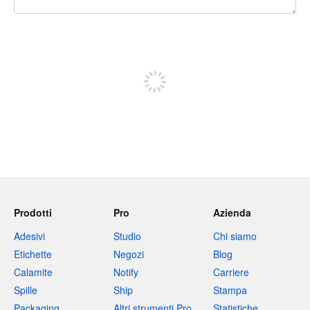
240 caratteri rimasti
Iscriviti per pubblicare
Prodotti
Pro
Azienda
Adesivi
Studio
Chi siamo
Etichette
Negozi
Blog
Calamite
Notify
Carriere
Spille
Ship
Stampa
Packaging
Altri strumenti Pro
Statistiche