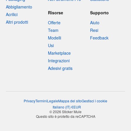
Abbigliamento
Risorse
Supporto
Acrilici
Altri prodotti
Offerte
Aiuto
Team
Resi
Modelli
Feedback
Usi
Marketplace
Integrazioni
Adesivi gratis
Privacy
Termini
Legale
Mappa del sito
Gestisci i cookie
Italiano
(
IT
)
€
EUR
© 2026 Sticker Mule
Questo sito è protetto da reCAPTCHA