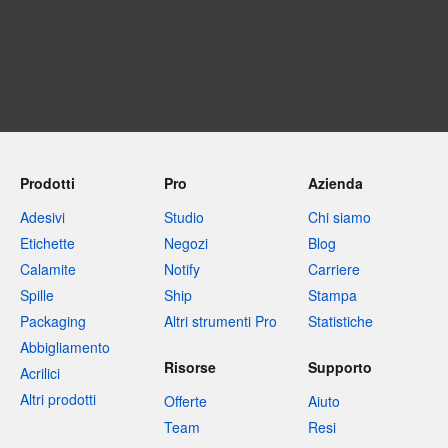
Prodotti
Pro
Azienda
Adesivi
Studio
Chi siamo
Etichette
Negozi
Blog
Calamite
Notify
Carriere
Spille
Ship
Stampa
Packaging
Altri strumenti Pro
Statistiche
Abbigliamento
Risorse
Supporto
Acrilici
Altri prodotti
Offerte
Aiuto
Team
Resi