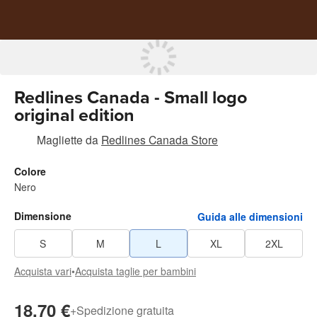
Redlines Canada - Small logo
original edition
Magliette
da
Redlines Canada Store
Colore
Nero
Dimensione
Guida alle dimensioni
S
M
L
XL
2XL
Acquista vari
•
Acquista taglie per bambini
18,70 €
+
Spedizione gratuita