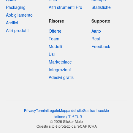
Packaging
Altri strumenti Pro
Statistiche
Abbigliamento
Risorse
Supporto
Acrilici
Altri prodotti
Offerte
Aiuto
Team
Resi
Modelli
Feedback
Usi
Marketplace
Integrazioni
Adesivi gratis
Privacy
Termini
Legale
Mappa del sito
Gestisci i cookie
Italiano
(
IT
)
€
EUR
© 2026 Sticker Mule
Questo sito è protetto da reCAPTCHA