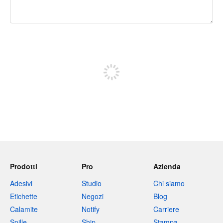
240 caratteri rimasti
Iscriviti per pubblicare
Prodotti
Pro
Azienda
Adesivi
Studio
Chi siamo
Etichette
Negozi
Blog
Calamite
Notify
Carriere
Spille
Ship
Stampa