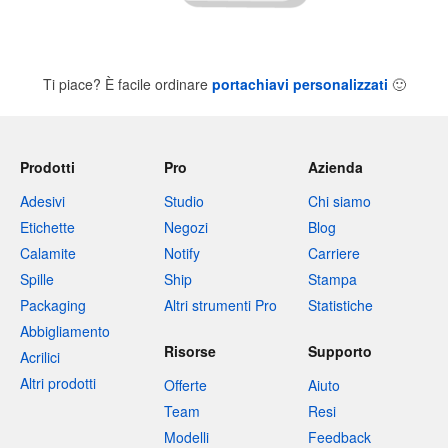
Ti piace? È facile ordinare
portachiavi personalizzati
🙂
Prodotti
Pro
Azienda
Adesivi
Studio
Chi siamo
Etichette
Negozi
Blog
Calamite
Notify
Carriere
Spille
Ship
Stampa
Packaging
Altri strumenti Pro
Statistiche
Abbigliamento
Risorse
Supporto
Acrilici
Altri prodotti
Offerte
Aiuto
Team
Resi
Modelli
Feedback