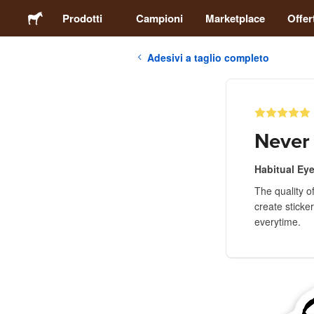
Prodotti
Campioni
Marketplace
Offer
Adesivi a taglio completo
Adesivi
Etichette
Never 
Calamite
Habitual Ey
The quality o
Spille
create sticke
everytime.
Packaging
Abbigliamento
Acrilici