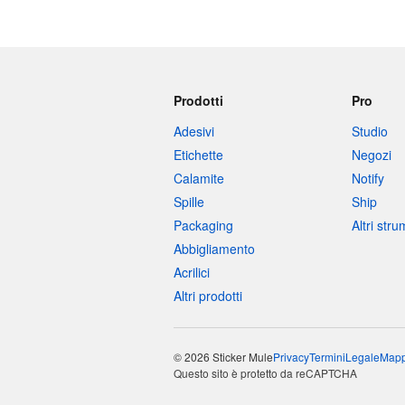
Prodotti
Pro
Adesivi
Studio
Etichette
Negozi
Calamite
Notify
Spille
Ship
Packaging
Altri str
Abbigliamento
Acrilici
Altri prodotti
© 2026 Sticker Mule
Privacy
Termini
Legale
Mapp
Questo sito è protetto da reCAPTCHA