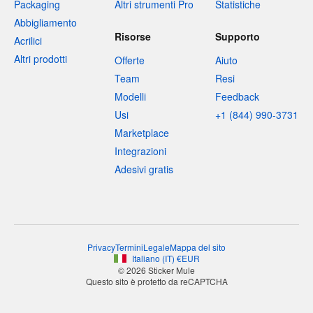
Packaging
Altri strumenti Pro
Statistiche
Abbigliamento
Risorse
Supporto
Acrilici
Altri prodotti
Offerte
Aiuto
Team
Resi
Modelli
Feedback
Usi
+1 (844) 990-3731
Marketplace
Integrazioni
Adesivi gratis
Privacy
Termini
Legale
Mappa del sito
Italiano
(
IT
)
€
EUR
© 2026 Sticker Mule
Questo sito è protetto da reCAPTCHA