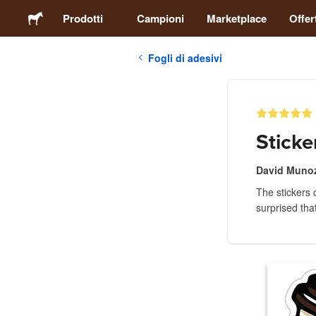
Prodotti
Campioni
Marketplace
Offer
Fogli di adesivi
Adesivi
Etichette
Sticke
Calamite
David Muno
The stickers 
Spille
surprised tha
Packaging
Abbigliamento
Acrilici