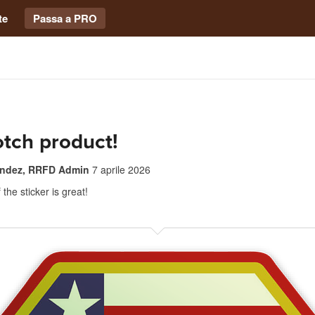
te
Passa a PRO
tch product!
andez, RRFD Admin
7 aprile 2026
 the sticker is great!