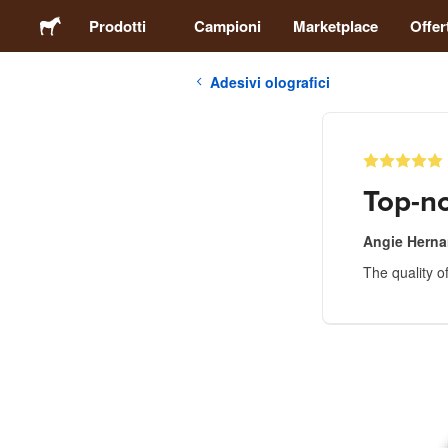
Prodotti
Campioni
Marketplace
Offer
Adesivi olografici
Adesivi
Etichette
Top-no
Calamite
Angie Hern
The quality of
Spille
Packaging
Abbigliamento
Acrilici