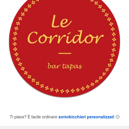
Ti piace? È facile ordinare
sottobicchieri personalizzati
🙂