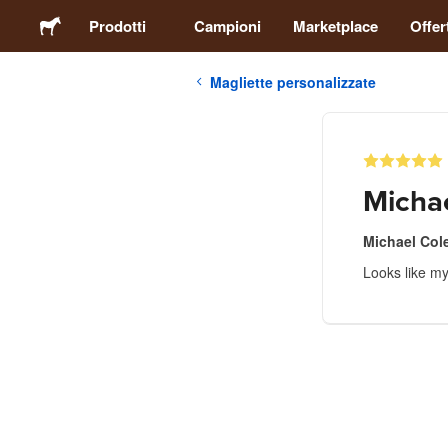
Prodotti
Campioni
Marketplace
Offer
Magliette personalizzate
Adesivi
Etichette
Micha
Calamite
Michael Co
Looks like my 
Spille
Packaging
Abbigliamento
Acrilici