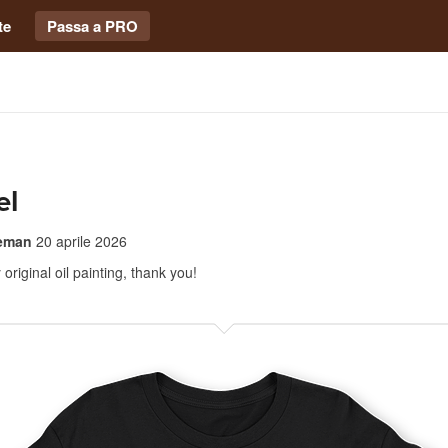
te
Passa a PRO
el
leman
20 aprile 2026
original oil painting, thank you!