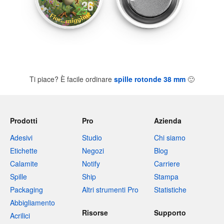
Ti piace? È facile ordinare
spille rotonde 38 mm
🙂
Prodotti
Pro
Azienda
Adesivi
Studio
Chi siamo
Etichette
Negozi
Blog
Calamite
Notify
Carriere
Spille
Ship
Stampa
Packaging
Altri strumenti Pro
Statistiche
Abbigliamento
Risorse
Supporto
Acrilici