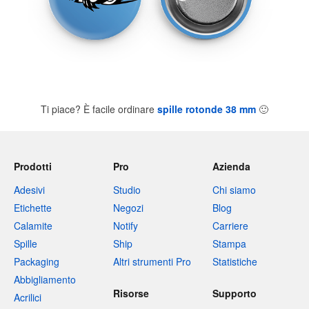
Ti piace? È facile ordinare
spille rotonde 38 mm
🙂
Prodotti
Pro
Azienda
Adesivi
Studio
Chi siamo
Etichette
Negozi
Blog
Calamite
Notify
Carriere
Spille
Ship
Stampa
Packaging
Altri strumenti Pro
Statistiche
Abbigliamento
Risorse
Supporto
Acrilici